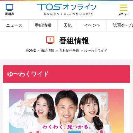
ニュース
番組情報
天気
イベント
試写会･プ
番組情報
HOME
番組情報
自社制作番組
ゆ〜わくワイド
ゆ〜わくワイド