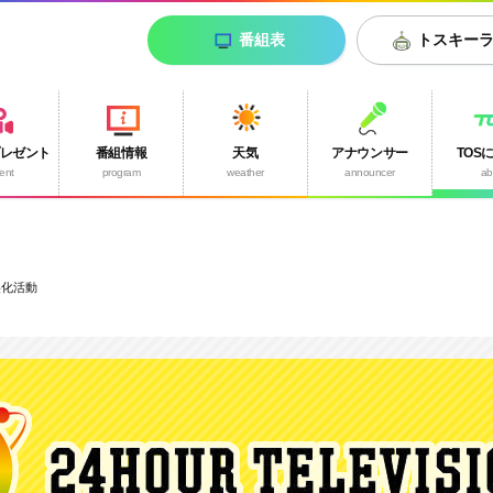
番組表
トスキー
プレゼント
番組情報
天気
アナウンサー
TOS
ent
program
weather
announcer
ab
美化活動