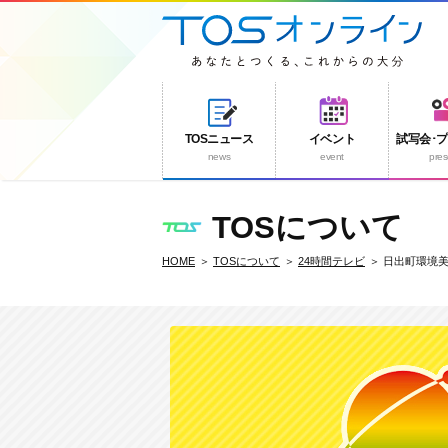
TOSニュース
イベント
試写会･
news
event
pres
TOSについて
HOME
TOSについて
24時間テレビ
日出町環境