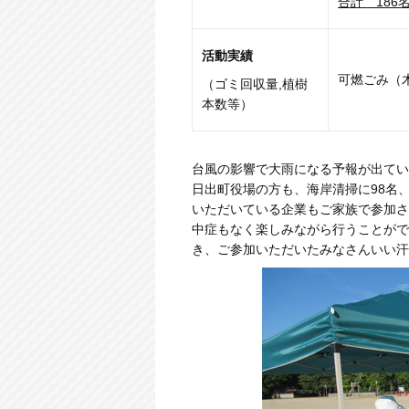
合計 186
活動実績
可燃ごみ（
（ゴミ回収量,植樹
本数等）
台風の影響で大雨になる予報が出てい
日出町役場の方も、海岸清掃に98名、
いただいている企業もご家族で参加さ
中症もなく楽しみながら行うことがで
き、ご参加いただいたみなさんいい汗