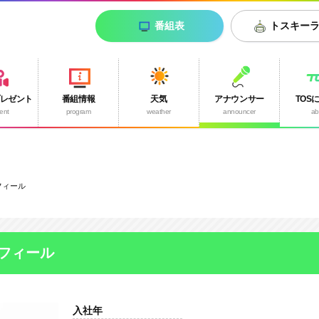
番組表
トスキー
プレゼント
番組情報
天気
アナウンサー
TOS
ent
program
weather
announcer
ab
フィール
フィール
入社年