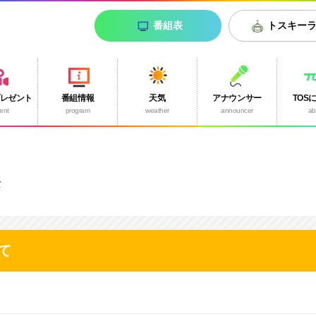
番組表
トスキー
プレゼント
番組情報
天気
アナウンサー
TOS
ent
program
weather
announcer
ab
て
て