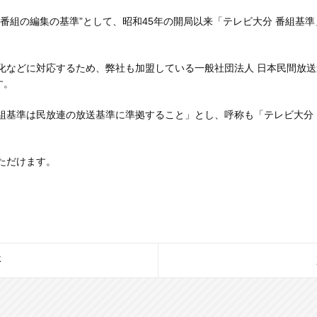
番組の編集の基準”として、昭和45年の開局以来「テレビ大分 番組基
化などに対応するため、弊社も加盟している一般社団法人 日本民間放
す。
組基準は民放連の放送基準に準拠すること」とし、呼称も「テレビ大分
いただけます。
事