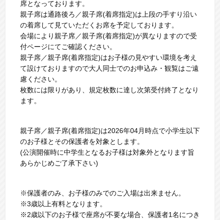
席となっております。
親⼦席は通路後ろ／親⼦席(着席指定)は上段の⼿すり沿い
の着席して⾒ていただくお席を予定しております。
会場により親⼦席／親⼦席(着席指定)が異なりますので受
付ページにてご確認ください。
親⼦席／親⼦席(着席指定)はお⼦様の⾒やすい環境を考え
て設けておりますので⼤⼈同⼠でのお申込み・観覧はご遠
慮ください。
枚数には限りがあり、規定枚数に達し次第受付終了となり
ます。
親⼦席／親⼦席(着席指定)は2026年04⽉時点で⼩学⽣以下
のお⼦様とその保護者を対象とします。
(公演開催時に中学⽣となるお⼦様は対象外となります旨
あらかじめご了承下さい)
※保護者のみ、お⼦様のみでのご⼊場は出来ません。
※3歳以上有料となります。
※2歳以下のお⼦様で座席が不要な場合、保護者1名につき