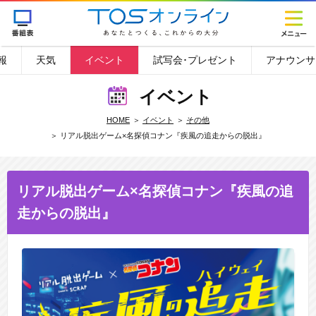
報
天気
イベント
試写会･プレゼント
アナウンサ
イベント
HOME
イベント
その他
リアル脱出ゲーム×名探偵コナン『疾風の追走からの脱出』
リアル脱出ゲーム×名探偵コナン『疾風の追
走からの脱出』