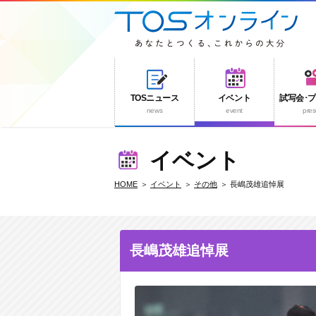
TOSニュース
イベント
試写会･
news
event
pres
イベント
HOME
イベント
その他
長嶋茂雄追悼展
長嶋茂雄追悼展