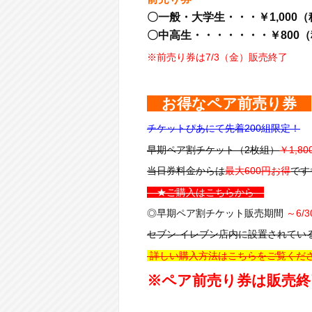
〇一般・大学生・・・￥1,000
〇中高生・・・・・・・￥800
※前売り券は7/3（金）販売終了
お得なペア前売り券
チケットぴあにて先着200組限定！
早期ペア割チケット（2枚組）
￥1,80
当日券料金からは
最大600円お得
です
★ご購入はこちらから
◎早期ペア割チケット販売期間
～6/
セブン-イレブン店内に設置されてい
詳しい購入方法はこちらをご覧くだ
※ペア前売り券は販売終