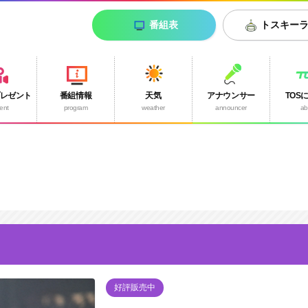
番組表
トスキー
プレゼント
番組情報
天気
アナウンサー
TOS
ent
program
weather
announcer
ab
好評販売中