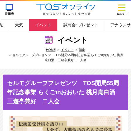
報
天気
イベント
試写会･プレゼント
アナウンサ
イベント
HOME
イベント
演劇
セルモグループプレゼンツ TOS開局55周年記念事業 らくごinおおいた 桃月
庵白酒 三遊亭兼好 二人会
セルモグループプレゼンツ TOS開局55周
年記念事業 らくごinおおいた 桃月庵白酒
三遊亭兼好 二人会