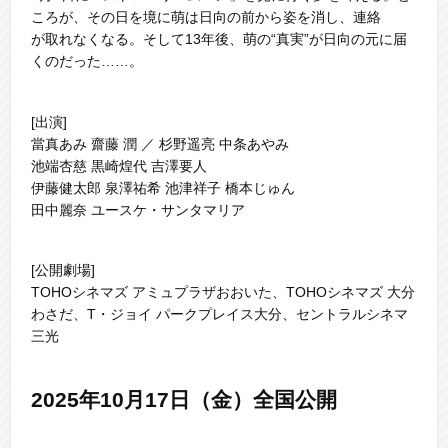
ころが、その日を境に萌は日向の前から姿を消し、連絡
が取れなくなる。そして13年後、萌の“真実”が日向の元に届
くのだった……。
[出演]
當真あみ 齋藤 潤 ／ 杉野遥亮 中条あやみ
池端杏慈 黒崎煌代 吉澤要人
伊藤健太郎 泉澤祐希 池津祥子 橋本じゅん
田中麗奈 ユースケ・サンタマリア
[公開劇場]
TOHOシネマズ アミュプラザおおいた、TOHOシネマズ 大分
わさだ、T・ジョイ パークプレイス大分、セントラルシネマ
三光
2025年10月17日（金）全国公開