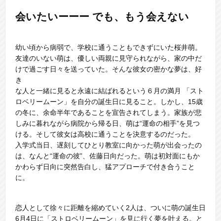
会いたいーーー でも、もう会えない
幼い頃から病弱で、学校に通うこともできずにいた桜井萌。
友達のいない萌は、優しい両親に見守られながら、家の中だ
けで過ごす日々を送っていた。そんな彼女の密かな夢は、好
き
な人と一緒に見ると永遠に結ばれるという６月の満月 「スト
ロベリームーン」を自分の誕生日に見ること。しかし、15歳
の冬に、余命半年であることを宣告されてしまう。家族が悲
しみに暮れながら病院から帰る日、萌は“運命の相手”を見つ
ける。そして彼女は高校に通うことを決意するのだった。
入学式当日、遅刻してひとり教室に向かった萌が出会ったの
は、なんと“運命の彼”、佐藤日向だった。萌は初対面にもか
かわらず日向に突然告白し、猛アプローチで付き合うこと
に。
恋人として徐々に距離を縮めていく2人は、ついに萌の誕生日
6月4日に「ストロベリームーン」を見に行く夢を叶える。と