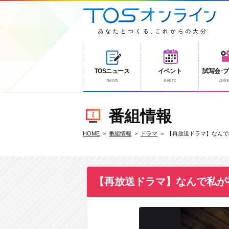
TOSニュース
イベント
試写会･
news
event
pres
番組情報
HOME
番組情報
ドラマ
【再放送ドラマ】なんで
【再放送ドラマ】なんで私が