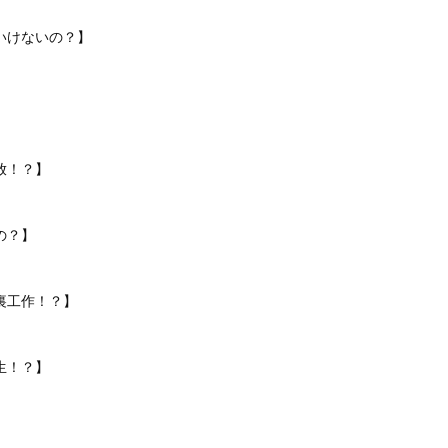
いけないの？】
放！？】
の？】
裏工作！？】
生！？】