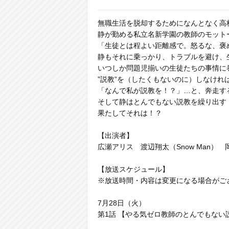
無職生活を脱却するためになんとなく高校
静が勤める私立名新学園の教師のモット
「生徒とは程よい距離感で。怒るな、褒
静もそれに乗っかり、トラブルを避け、
いつしか問題児揃いの生徒たちの事情に
”説教”を（したくもないのに）しなけれ
「なんで私が説教を！？」…と、奔走す
そして静はとんでもない説教を繰り出す
果たしてそれは！？
【出演者】
広瀬アリス 渡辺翔太（Snow Man
【放送スケジュール】
※放送時間・内容は変更になる場合がご
7月28日（火）
第1話 【やる気ゼロ教師のとんでもない