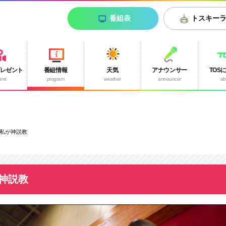
番組表
トスキー
プレゼント
番組情報
天気
アナウンサー
TOS
ent
program
weather
announcer
ab
私が神説教
神説教