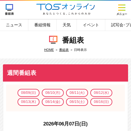
ニュース
番組情報
天気
イベント
試写会･プ
番組表
HOME
番組表
日時表示
週間番組表
08/09(日)
08/10(月)
08/11(火)
08/12(水)
08/13(木)
08/14(金)
08/15(土)
08/16(日)
2026年06月07日(日)