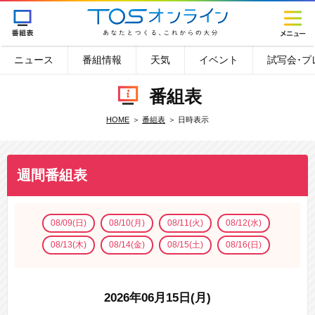
ニュース
番組情報
天気
イベント
試写会･プ
番組表
HOME
番組表
日時表示
週間番組表
08/09(日)
08/10(月)
08/11(火)
08/12(水)
08/13(木)
08/14(金)
08/15(土)
08/16(日)
2026年06月15日(月)