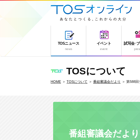
TOSニュース
イベント
試写会･
news
event
pres
TOSについて
HOME
TOSについて
番組審議会だより
第588
番組審議会だより