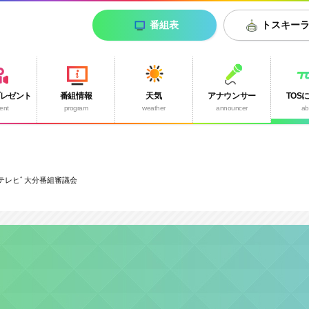
番組表
トスキー
プレゼント
番組情報
天気
アナウンサー
TOS
ent
program
weather
announcer
ab
回テレヒﾞ大分番組審議会