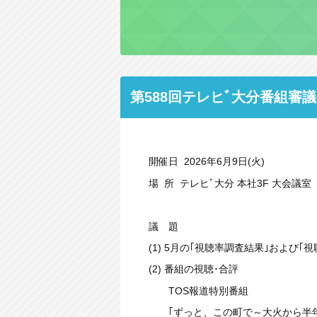
第588回テレヒﾞ大分番組審
開催日 2026年6月9日(火)
場 所 テレヒﾞ大分 本社3F 大会議室
議 題
(1) 5月の｢視聴率調査結果｣および｢
(2) 番組の視聴･合評
TOS報道特別番組
｢ずっと、この町で～大火から半年