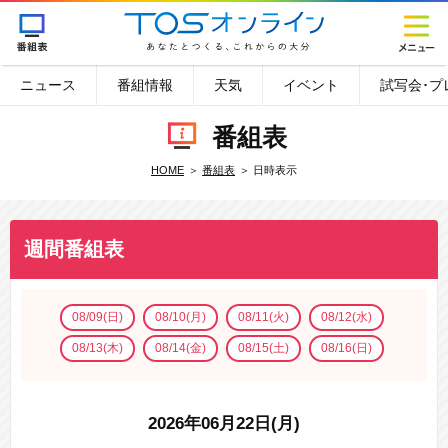
ニュース
番組情報
天気
イベント
試写会･プ
番組表
HOME
番組表
日時表示
週間番組表
08/09(日)
08/10(月)
08/11(火)
08/12(水)
08/13(木)
08/14(金)
08/15(土)
08/16(日)
2026年06月22日(月)