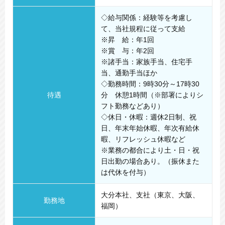
◇給与関係：経験等を考慮し
て、当社規程に従って支給
※昇 給：年1回
※賞 与：年2回
※諸手当：家族手当、住宅手
当、通勤手当ほか
◇勤務時間：9時30分～17時30
待遇
分 休憩1時間（※部署によりシ
フト勤務などあり）
◇休日・休暇：週休2日制、祝
日、年末年始休暇、年次有給休
暇、リフレッシュ休暇など
※業務の都合により土・日・祝
日出勤の場合あり。（振休また
は代休を付与）
大分本社、支社（東京、大阪、
勤務地
福岡）