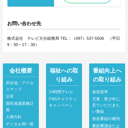
お問い合わせ先
株式会社 テレビ大分総務局 TEL：（097）537-5506 （平日
9：30～17：30）
会社概要
福祉への取
番組向上へ
り組み
の取り組み
所在地・アクセ
スマップ
24時間テレビ
放送基準
沿革
FNSチャリティ
児童、青少年に
国民保護業務計
キャンペーン
見ていただきた
画
い番組
人権方針
放送番組の種別
デジタル局一覧
番組審議会だよ