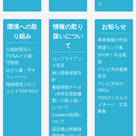
り
環境への取
情報の取り
お知らせ
り組み
扱いについ
事業後援の申請
て
関連リンク集
公益財団法人
STOP！不法電
TOSみどり森・
コンプライアン
波
守財団
ス宣言
テレビ大分健康
みどり森・守キ
個人情報保護方
宣言
ャンペーン
針
テレビ大分の
地球環境プロジ
番組視聴データ
SDGs
ェクトTOS ECO
（非特定視聴履
TOSデジタルサ
歴）の取り扱い
イネージ 広告
について
募集
Cookieの利用に
ついて
認定個人情報保
護団体について